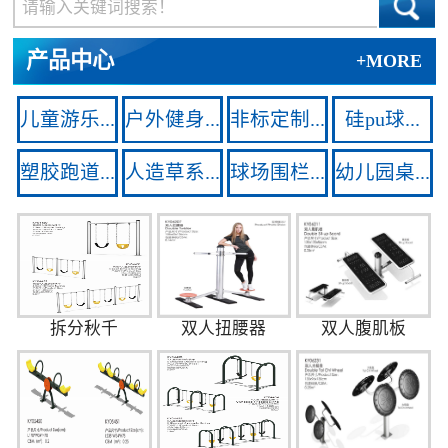
产品中心
+MORE
儿童游乐...
户外健身...
非标定制...
硅pu球...
塑胶跑道...
人造草系...
球场围栏...
幼儿园桌...
拆分秋千
双人扭腰器
双人腹肌板