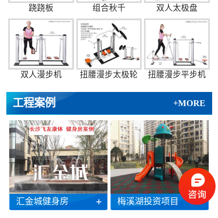
跷跷板
组合秋千
双人太极盘
双人漫步机
扭腰漫步太极轮
扭腰漫步平步机
工程案例
+MORE
汇金城健身房
梅溪湖投资项目