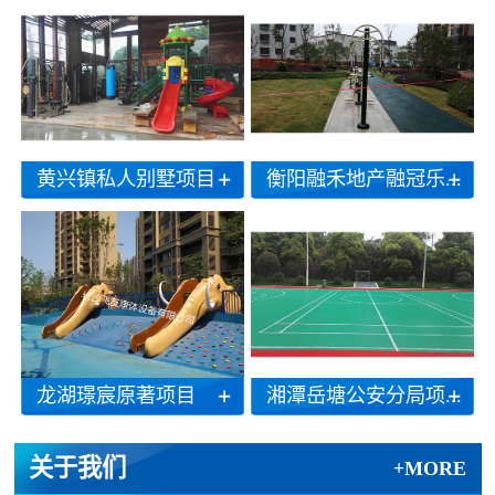
黄兴镇私人别墅项目
衡阳融禾地产融冠乐...
龙湖璟宸原著项目
湘潭岳塘公安分局项...
关于我们
+MORE