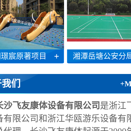
湖璟宸原著项目
湘潭岳塘公安分局项
于我们
+
长沙飞友康体设备有限公司
是浙江
备有限公司和浙江华瓯游乐设备有