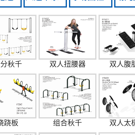
拆分秋千
双人扭腰器
双人腹
跷跷板
组合秋千
双人太