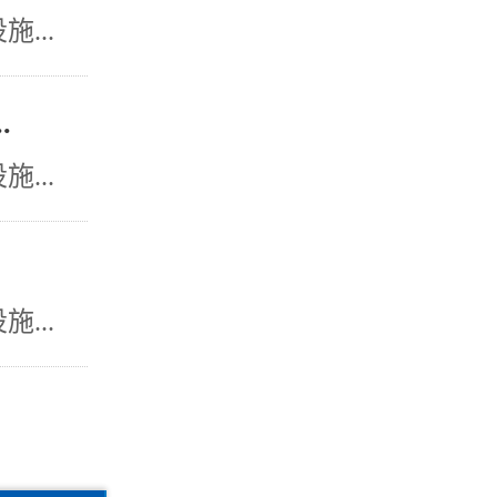
...
.
...
...