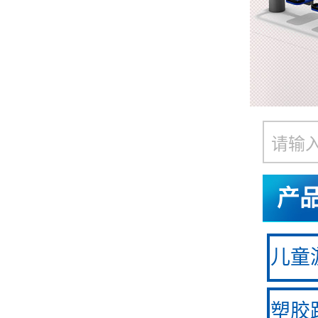
产
儿童游
塑胶跑