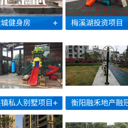
金城健身房
梅溪湖投资项目
兴镇私人别墅项目
衡阳融禾地产融冠乐