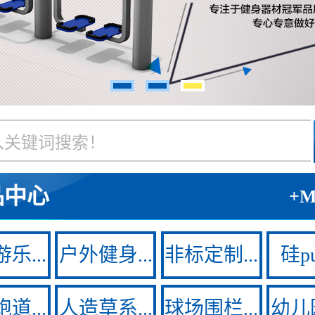
品中心
+
乐...
户外健身...
非标定制...
硅pu
道...
人造草系...
球场围栏...
幼儿园