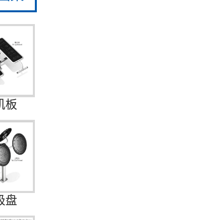
肌板
极盘