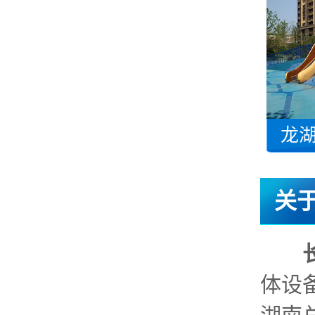
龙
关
体设