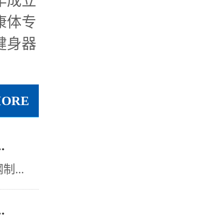
年成立
康体专
健身器
MORE
.
...
.