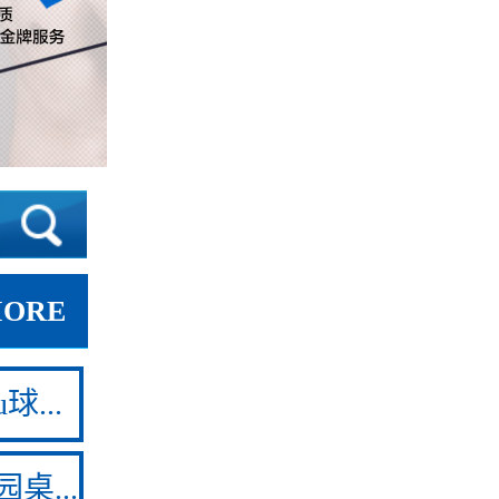
MORE
球...
桌...