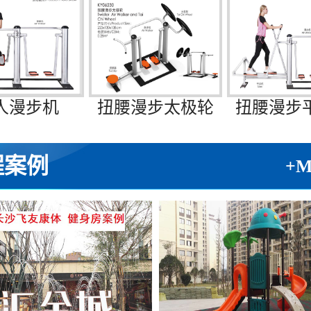
人漫步机
扭腰漫步太极轮
扭腰漫步
程案例
+