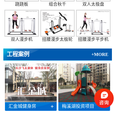
跷跷板
组合秋千
双人太极盘
双人漫步机
扭腰漫步太极轮
扭腰漫步平步机
工程案例
+MORE
汇金城健身房
梅溪湖投资项目