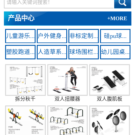
产品中心
+MORE
儿童游乐...
户外健身...
非标定制...
硅pu球...
塑胶跑道...
人造草系...
球场围栏...
幼儿园桌...
拆分秋千
双人扭腰器
双人腹肌板