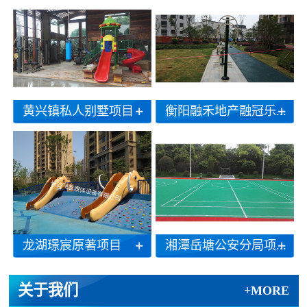
黄兴镇私人别墅项目
衡阳融禾地产融冠乐...
龙湖璟宸原著项目
湘潭岳塘公安分局项...
关于我们
+MORE