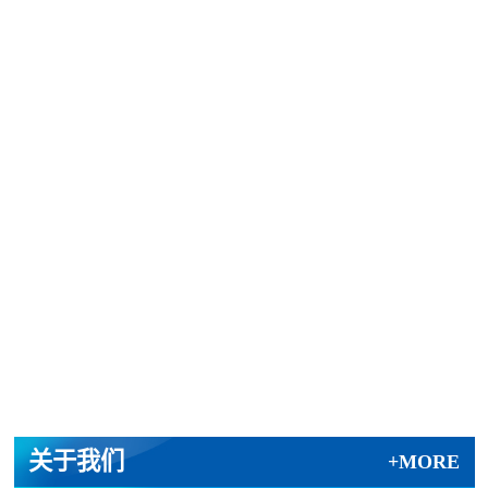
黄兴镇私人别墅项目
衡阳融禾地产融冠乐...
龙湖璟宸原著项目
湘潭岳塘公安分局项...
关于我们
+MORE