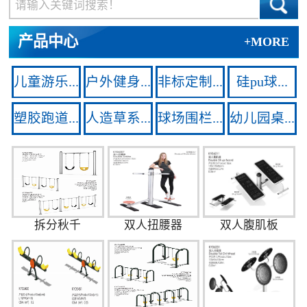
产品中心
+MORE
儿童游乐...
户外健身...
非标定制...
硅pu球...
塑胶跑道...
人造草系...
球场围栏...
幼儿园桌...
拆分秋千
双人扭腰器
双人腹肌板