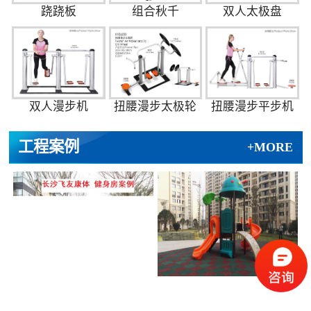
跷跷板
组合秋千
双人太极盘
双人漫步机
扭腰漫步太极轮
扭腰漫步平步机
工程案例
+MORE
汇金城健身房
梅溪湖投资项目