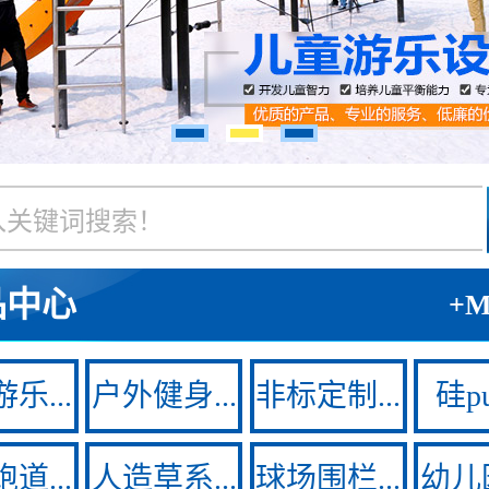
品中心
+
乐...
户外健身...
非标定制...
硅pu
道...
人造草系...
球场围栏...
幼儿园