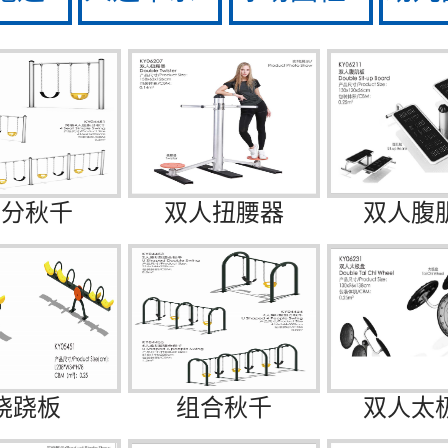
拆分秋千
双人扭腰器
双人腹
跷跷板
组合秋千
双人太