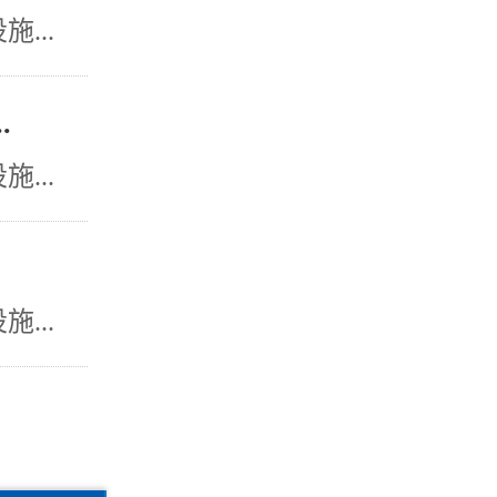
...
.
...
...