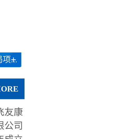
...
MORE
飞友康
限公司