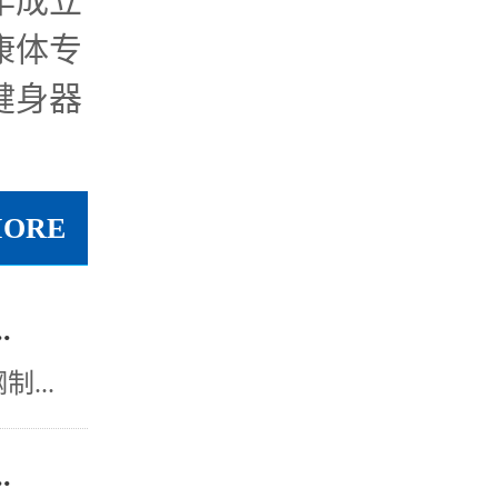
年成立
康体专
健身器
MORE
.
...
.