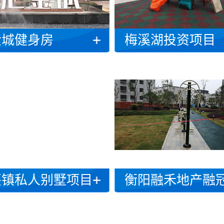
金城健身房
梅溪湖投资项目
兴镇私人别墅项目
衡阳融禾地产融冠乐