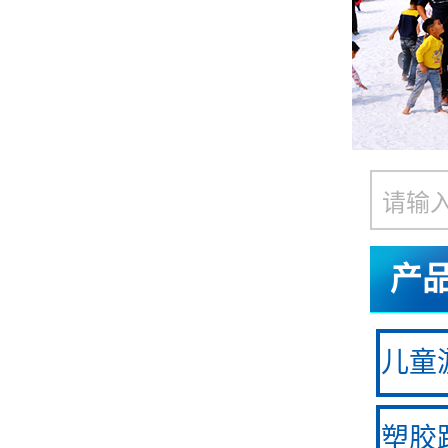
产
儿童游
塑胶跑