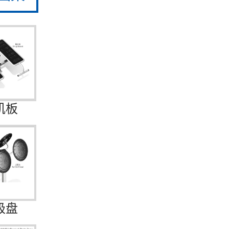
肌板
极盘