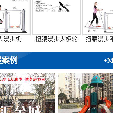
人漫步机
扭腰漫步太极轮
扭腰漫步
程案例
+