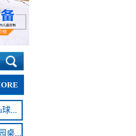
MORE
球...
桌...