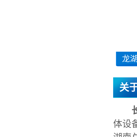
龙
关
体设