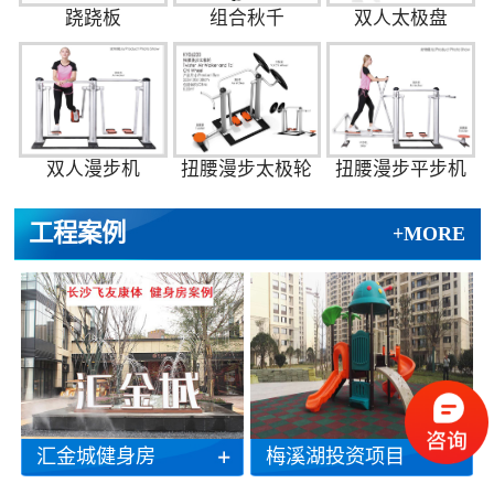
跷跷板
组合秋千
双人太极盘
双人漫步机
扭腰漫步太极轮
扭腰漫步平步机
工程案例
+MORE
汇金城健身房
梅溪湖投资项目