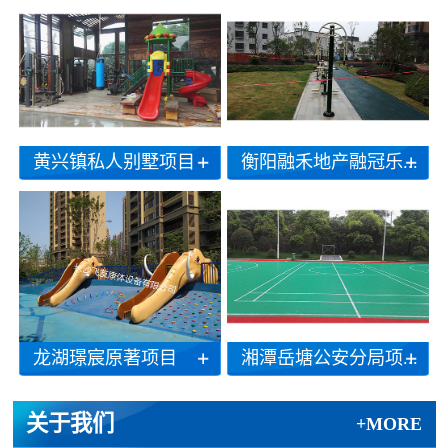
黄兴镇私人别墅项目
衡阳融禾地产融冠乐...
龙湖璟宸原著项目
湘潭岳塘公安分局项...
关于我们
+MORE