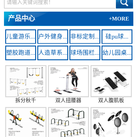
产品中心
+MORE
儿童游乐...
户外健身...
非标定制...
硅pu球...
塑胶跑道...
人造草系...
球场围栏...
幼儿园桌...
拆分秋千
双人扭腰器
双人腹肌板