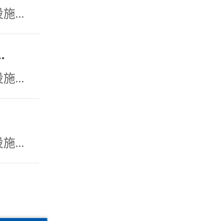
...
.
...
...