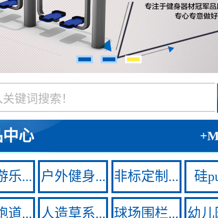
品中心
+
乐...
户外健身...
非标定制...
硅pu
道...
人造草系...
球场围栏...
幼儿园