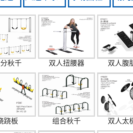
拆分秋千
双人扭腰器
双人腹
跷跷板
组合秋千
双人太