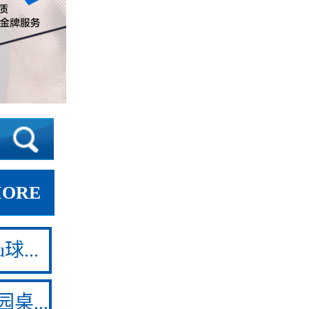
MORE
球...
桌...