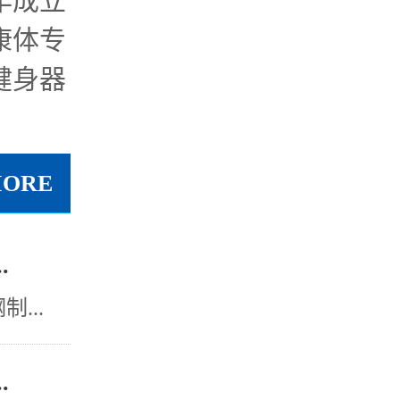
年成立
康体专
健身器
MORE
.
...
.