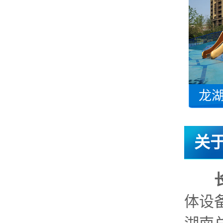
龙
关
体设