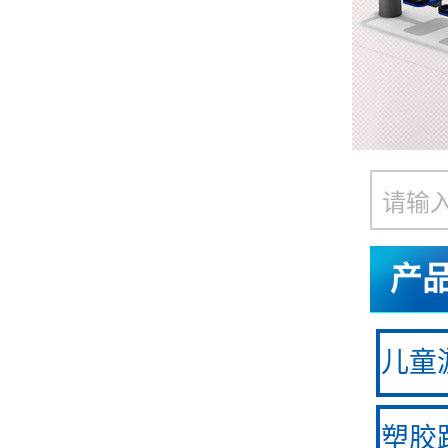
产
儿童游
塑胶跑