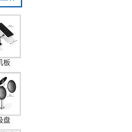
肌板
极盘