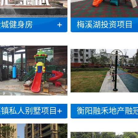
金城健身房
梅溪湖投资项目
兴镇私人别墅项目
衡阳融禾地产融冠乐